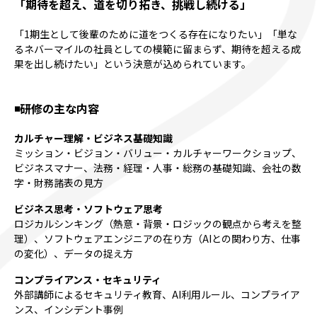
「期待を超え、道を切り拓き、挑戦し続ける」
「1期生として後輩のために道をつくる存在になりたい」「単な
るネバーマイルの社員としての模範に留まらず、期待を超える成
果を出し続けたい」という決意が込められています。
◾️研修の主な内容
カルチャー理解・ビジネス基礎知識
ミッション・ビジョン・バリュー・カルチャーワークショップ、
ビジネスマナー、法務・経理・人事・総務の基礎知識、会社の数
字・財務諸表の見方
ビジネス思考・ソフトウェア思考
ロジカルシンキング（熱意・背景・ロジックの観点から考えを整
理）、ソフトウェアエンジニアの在り方（AIとの関わり方、仕事
の変化）、データの捉え方
コンプライアンス・セキュリティ
外部講師によるセキュリティ教育、AI利用ルール、コンプライア
ンス、インシデント事例